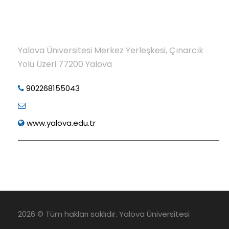
Yalova Üniversitesi Merkez Yerleşkesi, Çınarcık
Yolu Üzeri 77200 Yalova
902268155043
www.yalova.edu.tr
2026 © Tüm hakları saklıdır. Yalova Üniversitesi